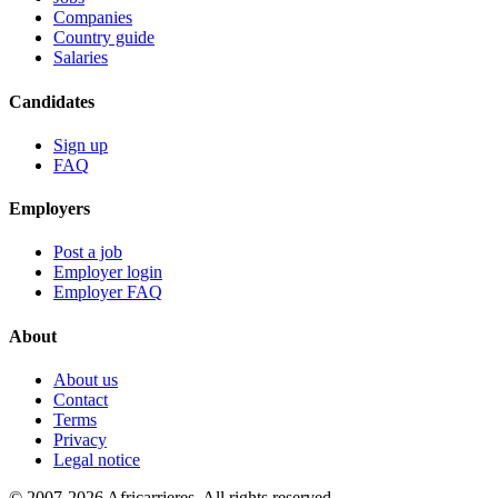
Companies
Country guide
Salaries
Candidates
Sign up
FAQ
Employers
Post a job
Employer login
Employer FAQ
About
About us
Contact
Terms
Privacy
Legal notice
© 2007-2026 Africarrieres. All rights reserved.