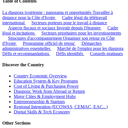
Table of Contents
La diaspora ivoirienne : panorama et opportunités
Travailler à
distance pour la Côte d'Ivoire
Cadre légal du télétravail
international
Secteurs porteurs pour le travail à distance
Aspects fiscaux et sociaux
Investir depuis l'étranger
Cadre
légal et incitations
Secteurs prioritaires pour les investissements
Structures d'accompagnement
Organiser son retour en Côte
d'Ivoire
Programme officiel de retour
Démarches
administratives essentielles
Marché de l'emploi pour les diaspora
Défis et recommandations
Défis identifiés
Conseils pratiques
Discover the Country
Country Economic Overview
Education System & Key Programs
Cost of Living & Purchasing Power
Diaspora: Work from Abroad or Return
Major Cities & Employment Hubs
Entrepreneurship & Startups
Regional Integration (ECOWAS, CEMAC, EAC...)
Digital Skills & Tech Economy
Other Sections