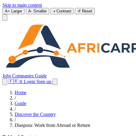
Skip to main content
A+
Larger
A-
Smaller
◑
Contrast
↺
Reset
Jobs
Companies
Guide
🇫🇷
fr
Login
Sign up
Home
/
Guide
/
Discover the Country
/
Diaspora: Work from Abroad or Return