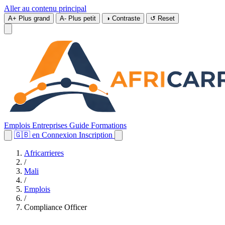
Aller au contenu principal
A+
Plus grand
A-
Plus petit
◑
Contraste
↺
Reset
Emplois
Entreprises
Guide
Formations
🇬🇧
en
Connexion
Inscription
Africarrieres
/
Mali
/
Emplois
/
Compliance Officer