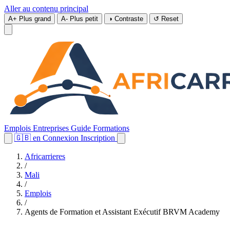
Aller au contenu principal
A+
Plus grand
A-
Plus petit
◑
Contraste
↺
Reset
Emplois
Entreprises
Guide
Formations
🇬🇧
en
Connexion
Inscription
Africarrieres
/
Mali
/
Emplois
/
Agents de Formation et Assistant Exécutif BRVM Academy