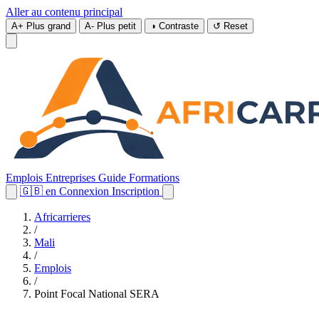
Aller au contenu principal
A+
Plus grand
A-
Plus petit
◑
Contraste
↺
Reset
Emplois
Entreprises
Guide
Formations
🇬🇧
en
Connexion
Inscription
Africarrieres
/
Mali
/
Emplois
/
Point Focal National SERA