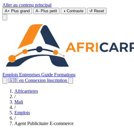
Aller au contenu principal
A+
Plus grand
A-
Plus petit
◑
Contraste
↺
Reset
Emplois
Entreprises
Guide
Formations
🇬🇧
en
Connexion
Inscription
Africarrieres
/
Mali
/
Emplois
/
Agent Publicitaire E-commerce