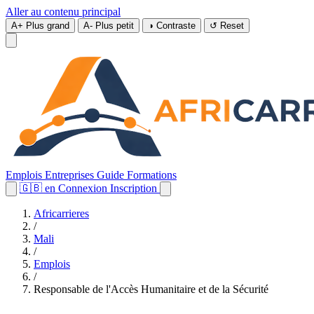
Aller au contenu principal
A+
Plus grand
A-
Plus petit
◑
Contraste
↺
Reset
Emplois
Entreprises
Guide
Formations
🇬🇧
en
Connexion
Inscription
Africarrieres
/
Mali
/
Emplois
/
Responsable de l'Accès Humanitaire et de la Sécurité