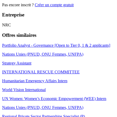
Pas encore inscrit ?
Créer un compte gratuit
Entreprise
NRC
Offres similaires
Portfolio Analyst - Governance [Open to Tier 0, 1 & 2 applicants]
Nations Unies (PNUD, ONU Femmes, UNFPA)
Strategy Assistant
INTERNATIONAL RESCUE COMMITTEE
Humanitarian Emergency Affairs Intern
World Vision International
UN Women: Women’s Economic Empowerment (WEE) Intern
Nations Unies (PNUD, ONU Femmes, UNFPA)
Regional Private Sector Partnerships Specialist (P)