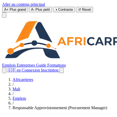
Aller au contenu principal
A+
Plus grand
A-
Plus petit
◑
Contraste
↺
Reset
Emplois
Entreprises
Guide
Formations
🇬🇧
en
Connexion
Inscription
Africarrieres
/
Mali
/
Emplois
/
Responsable Approvisionnement (Procurement Manager)