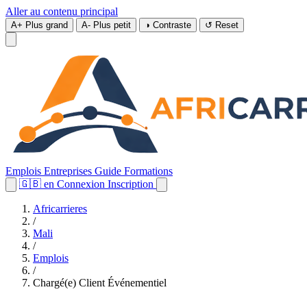
Aller au contenu principal
A+
Plus grand
A-
Plus petit
◑
Contraste
↺
Reset
Emplois
Entreprises
Guide
Formations
🇬🇧
en
Connexion
Inscription
Africarrieres
/
Mali
/
Emplois
/
Chargé(e) Client Événementiel