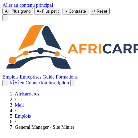
Aller au contenu principal
A+
Plus grand
A-
Plus petit
◑
Contraste
↺
Reset
Emplois
Entreprises
Guide
Formations
🇬🇧
en
Connexion
Inscription
Africarrieres
/
Mali
/
Emplois
/
General Manager - Site Minier