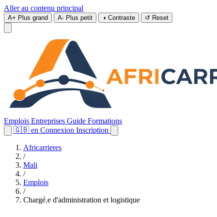
Aller au contenu principal
A+
Plus grand
A-
Plus petit
◑
Contraste
↺
Reset
Emplois
Entreprises
Guide
Formations
🇬🇧
en
Connexion
Inscription
Africarrieres
/
Mali
/
Emplois
/
Chargé.e d'administration et logistique