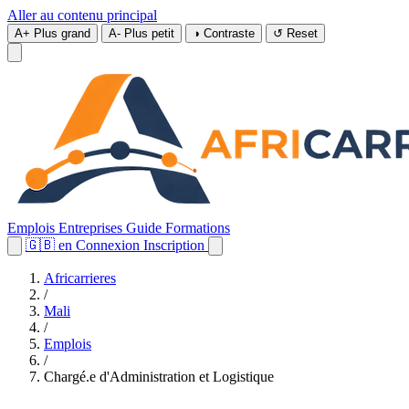
Aller au contenu principal
A+
Plus grand
A-
Plus petit
◑
Contraste
↺
Reset
Emplois
Entreprises
Guide
Formations
🇬🇧
en
Connexion
Inscription
Africarrieres
/
Mali
/
Emplois
/
Chargé.e d'Administration et Logistique