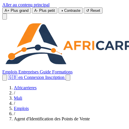
Aller au contenu principal
A+
Plus grand
A-
Plus petit
◑
Contraste
↺
Reset
Emplois
Entreprises
Guide
Formations
🇬🇧
en
Connexion
Inscription
Africarrieres
/
Mali
/
Emplois
/
Agent d'Identification des Points de Vente