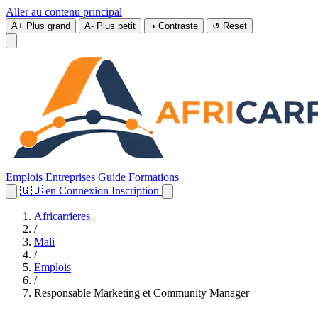
Aller au contenu principal
A+
Plus grand
A-
Plus petit
◑
Contraste
↺
Reset
Emplois
Entreprises
Guide
Formations
🇬🇧
en
Connexion
Inscription
Africarrieres
/
Mali
/
Emplois
/
Responsable Marketing et Community Manager