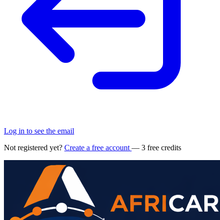
Log in to see the email
Not registered yet?
Create a free account
— 3 free credits