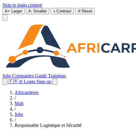
Skip to main content
A+
Larger
A-
Smaller
◑
Contrast
↺
Reset
Jobs
Companies
Guide
Trainings
🇫🇷
fr
Login
Sign up
Africarrieres
/
Mali
/
Jobs
/
Responsable Logistique et Sécurité