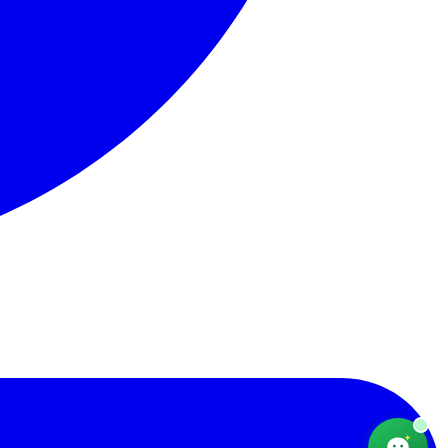
AfriChat
Conseiller emploi — en ligne
Bonjour ! Je suis AfriChat, votre conseiller
emploi. Que recherchez-vous aujourd'hui ?