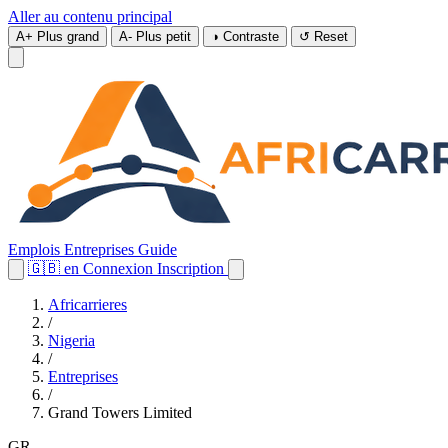
Aller au contenu principal
A+
Plus grand
A-
Plus petit
◑
Contraste
↺
Reset
Emplois
Entreprises
Guide
🇬🇧
en
Connexion
Inscription
Africarrieres
/
Nigeria
/
Entreprises
/
Grand Towers Limited
GR