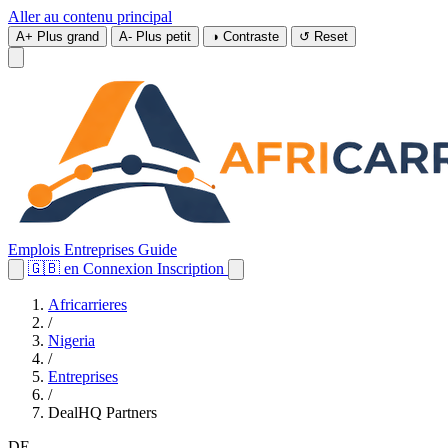
Aller au contenu principal
A+
Plus grand
A-
Plus petit
◑
Contraste
↺
Reset
Emplois
Entreprises
Guide
🇬🇧
en
Connexion
Inscription
Africarrieres
/
Nigeria
/
Entreprises
/
DealHQ Partners
DE