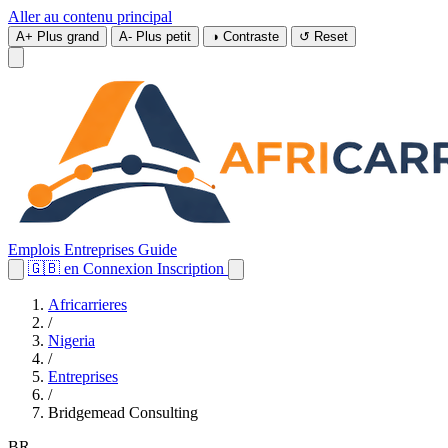
Aller au contenu principal
A+
Plus grand
A-
Plus petit
◑
Contraste
↺
Reset
Emplois
Entreprises
Guide
🇬🇧
en
Connexion
Inscription
Africarrieres
/
Nigeria
/
Entreprises
/
Bridgemead Consulting
BR