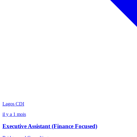
Lagos
CDI
il y a 1 mois
Executive Assistant (Finance Focused)