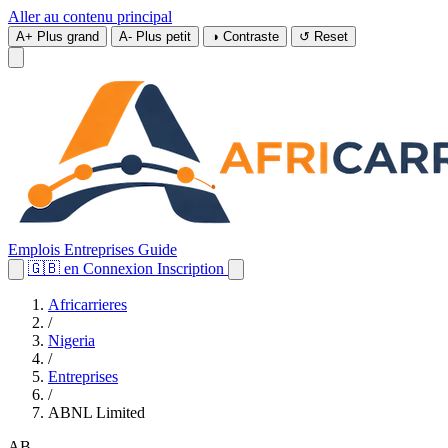
Aller au contenu principal
A+
Plus grand
A-
Plus petit
◑
Contraste
↺
Reset
Emplois
Entreprises
Guide
🇬🇧
en
Connexion
Inscription
Africarrieres
/
Nigeria
/
Entreprises
/
ABNL Limited
AB