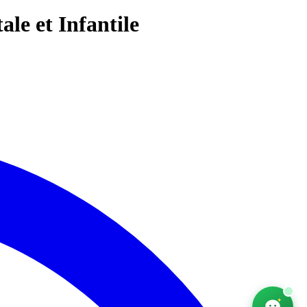
ale et Infantile
AfriChat
Conseiller emploi — en ligne
Bonjour ! Je suis AfriChat, votre conseiller
emploi. Que recherchez-vous aujourd'hui ?