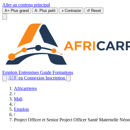
Aller au contenu principal
A+
Plus grand
A-
Plus petit
◑
Contraste
↺
Reset
Emplois
Entreprises
Guide
Formations
🇬🇧
en
Connexion
Inscription
Africarrieres
/
Mali
/
Emplois
/
Project Officer et Senior Project Officer Santé Maternelle Néona