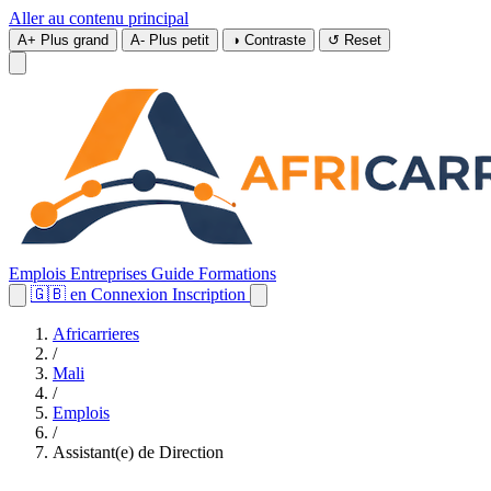
Aller au contenu principal
A+
Plus grand
A-
Plus petit
◑
Contraste
↺
Reset
Emplois
Entreprises
Guide
Formations
🇬🇧
en
Connexion
Inscription
Africarrieres
/
Mali
/
Emplois
/
Assistant(e) de Direction