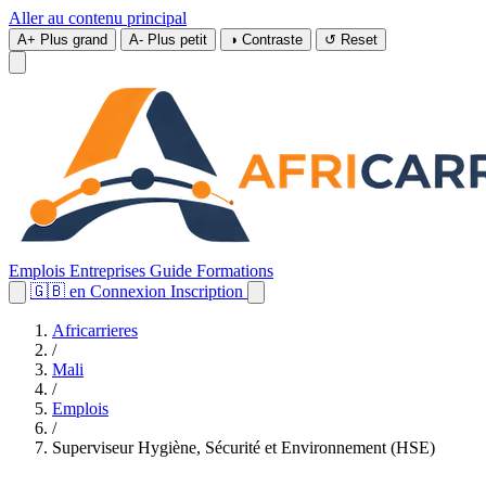
Aller au contenu principal
A+
Plus grand
A-
Plus petit
◑
Contraste
↺
Reset
Emplois
Entreprises
Guide
Formations
🇬🇧
en
Connexion
Inscription
Africarrieres
/
Mali
/
Emplois
/
Superviseur Hygiène, Sécurité et Environnement (HSE)