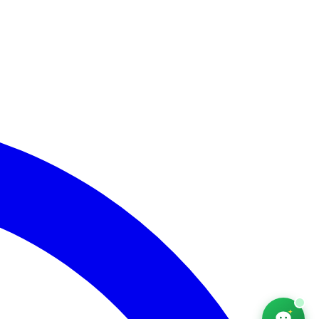
AfriChat
Conseiller emploi — en ligne
Bonjour ! Je suis AfriChat, votre conseiller
emploi. Que recherchez-vous aujourd'hui ?