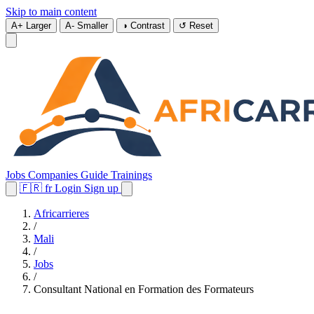
Skip to main content
A+
Larger
A-
Smaller
◑
Contrast
↺
Reset
Jobs
Companies
Guide
Trainings
🇫🇷
fr
Login
Sign up
Africarrieres
/
Mali
/
Jobs
/
Consultant National en Formation des Formateurs