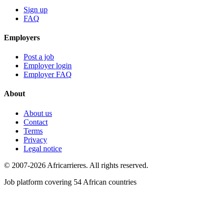
Sign up
FAQ
Employers
Post a job
Employer login
Employer FAQ
About
About us
Contact
Terms
Privacy
Legal notice
© 2007-2026 Africarrieres. All rights reserved.
Job platform covering 54 African countries