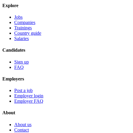
Explore
Jobs
Companies
Trainings
Country guide
Salaries
Candidates
Sign up
FAQ
Employers
Post a job
Employer login
Employer FAQ
About
About us
Contact