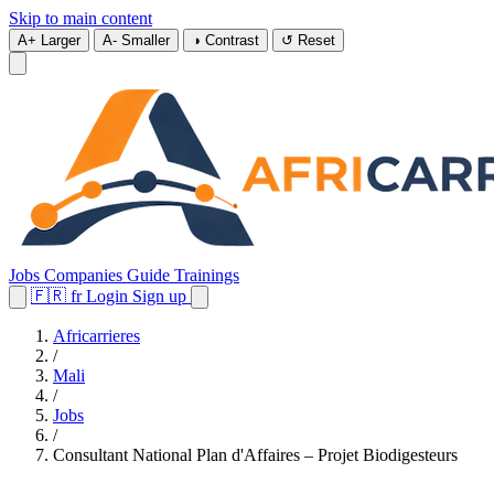
Skip to main content
A+
Larger
A-
Smaller
◑
Contrast
↺
Reset
Jobs
Companies
Guide
Trainings
🇫🇷
fr
Login
Sign up
Africarrieres
/
Mali
/
Jobs
/
Consultant National Plan d'Affaires – Projet Biodigesteurs