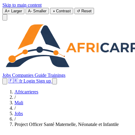
Skip to main content
A+
Larger
A-
Smaller
◑
Contrast
↺
Reset
Jobs
Companies
Guide
Trainings
🇫🇷
fr
Login
Sign up
Africarrieres
/
Mali
/
Jobs
/
Project Officer Santé Maternelle, Néonatale et Infantile