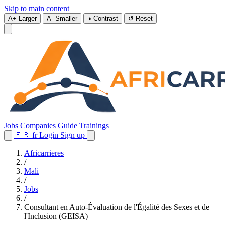
Skip to main content
A+
Larger
A-
Smaller
◑
Contrast
↺
Reset
Jobs
Companies
Guide
Trainings
🇫🇷
fr
Login
Sign up
Africarrieres
/
Mali
/
Jobs
/
Consultant en Auto-Évaluation de l'Égalité des Sexes et de
l'Inclusion (GEISA)