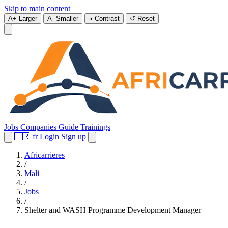
Skip to main content
A+
Larger
A-
Smaller
◑
Contrast
↺
Reset
Jobs
Companies
Guide
Trainings
🇫🇷
fr
Login
Sign up
Africarrieres
/
Mali
/
Jobs
/
Shelter and WASH Programme Development Manager