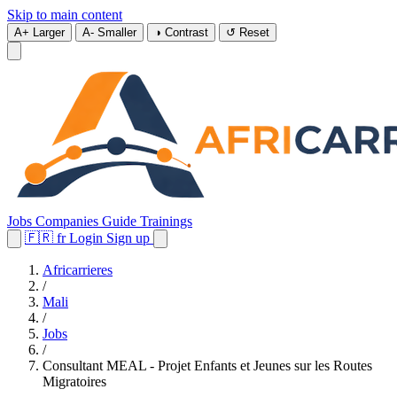
Skip to main content
A+
Larger
A-
Smaller
◑
Contrast
↺
Reset
Jobs
Companies
Guide
Trainings
🇫🇷
fr
Login
Sign up
Africarrieres
/
Mali
/
Jobs
/
Consultant MEAL - Projet Enfants et Jeunes sur les Routes
Migratoires