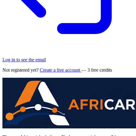
Log in to see the email
Not registered yet?
Create a free account
— 3 free credits