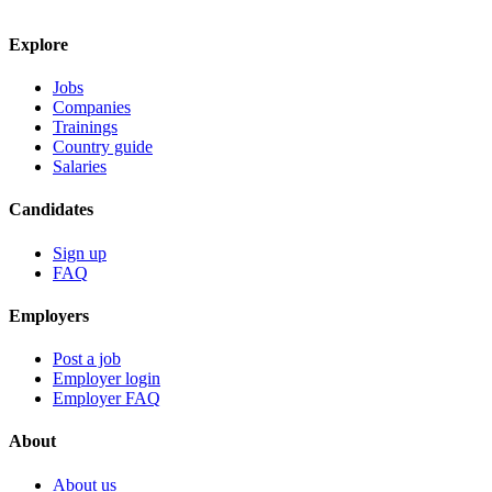
Explore
Jobs
Companies
Trainings
Country guide
Salaries
Candidates
Sign up
FAQ
Employers
Post a job
Employer login
Employer FAQ
About
About us