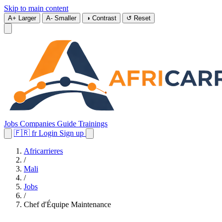
Skip to main content
A+
Larger
A-
Smaller
◑
Contrast
↺
Reset
Jobs
Companies
Guide
Trainings
🇫🇷
fr
Login
Sign up
Africarrieres
/
Mali
/
Jobs
/
Chef d'Équipe Maintenance