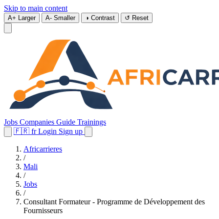
Skip to main content
A+
Larger
A-
Smaller
◑
Contrast
↺
Reset
Jobs
Companies
Guide
Trainings
🇫🇷
fr
Login
Sign up
Africarrieres
/
Mali
/
Jobs
/
Consultant Formateur - Programme de Développement des
Fournisseurs