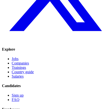
Explore
Jobs
Companies
Trainings
Country guide
Salaries
Candidates
Sign up
FAQ