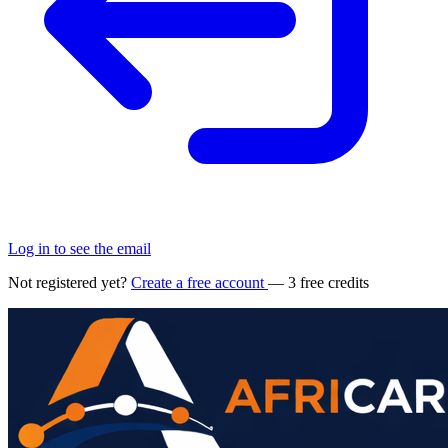
Log in to see the email
Not registered yet?
Create a free account
— 3 free credits