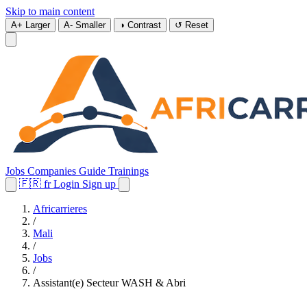
Skip to main content
A+
Larger
A-
Smaller
◑
Contrast
↺
Reset
Jobs
Companies
Guide
Trainings
🇫🇷
fr
Login
Sign up
Africarrieres
/
Mali
/
Jobs
/
Assistant(e) Secteur WASH & Abri