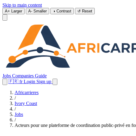
Skip to main content
A+
Larger
A-
Smaller
◑
Contrast
↺
Reset
Jobs
Companies
Guide
🇫🇷
fr
Login
Sign up
Africarrieres
/
Ivory Coast
/
Jobs
/
Acteurs pour une plateforme de coordination public-privé en fo