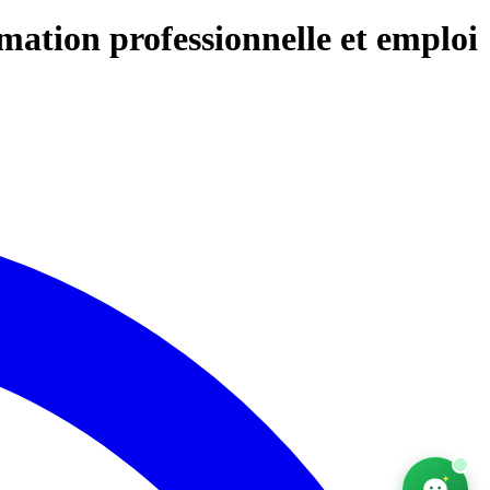
mation professionnelle et emploi
AfriChat
Career adviser — online
Hello! I'm AfriChat, your career adviser. What are
you looking for today?