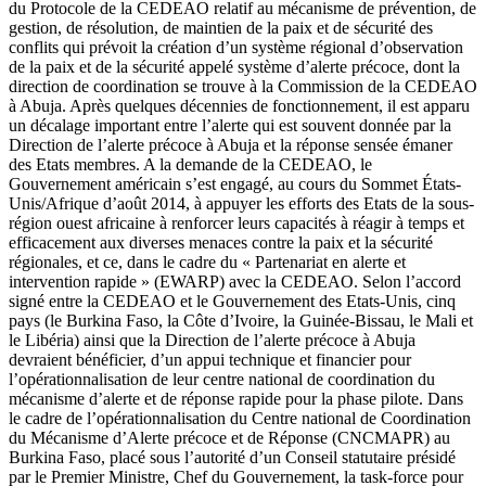
du Protocole de la CEDEAO relatif au mécanisme de prévention, de
gestion, de résolution, de maintien de la paix et de sécurité des
conflits qui prévoit la création d’un système régional d’observation
de la paix et de la sécurité appelé système d’alerte précoce, dont la
direction de coordination se trouve à la Commission de la CEDEAO
à Abuja. Après quelques décennies de fonctionnement, il est apparu
un décalage important entre l’alerte qui est souvent donnée par la
Direction de l’alerte précoce à Abuja et la réponse sensée émaner
des Etats membres. A la demande de la CEDEAO, le
Gouvernement américain s’est engagé, au cours du Sommet États-
Unis/Afrique d’août 2014, à appuyer les efforts des Etats de la sous-
région ouest africaine à renforcer leurs capacités à réagir à temps et
efficacement aux diverses menaces contre la paix et la sécurité
régionales, et ce, dans le cadre du « Partenariat en alerte et
intervention rapide » (EWARP) avec la CEDEAO. Selon l’accord
signé entre la CEDEAO et le Gouvernement des Etats-Unis, cinq
pays (le Burkina Faso, la Côte d’Ivoire, la Guinée-Bissau, le Mali et
le Libéria) ainsi que la Direction de l’alerte précoce à Abuja
devraient bénéficier, d’un appui technique et financier pour
l’opérationnalisation de leur centre national de coordination du
mécanisme d’alerte et de réponse rapide pour la phase pilote. Dans
le cadre de l’opérationnalisation du Centre national de Coordination
du Mécanisme d’Alerte précoce et de Réponse (CNCMAPR) au
Burkina Faso, placé sous l’autorité d’un Conseil statutaire présidé
par le Premier Ministre, Chef du Gouvernement, la task-force pour