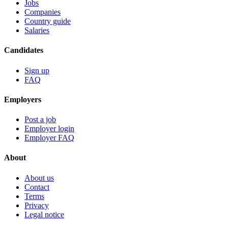
Jobs
Companies
Country guide
Salaries
Candidates
Sign up
FAQ
Employers
Post a job
Employer login
Employer FAQ
About
About us
Contact
Terms
Privacy
Legal notice