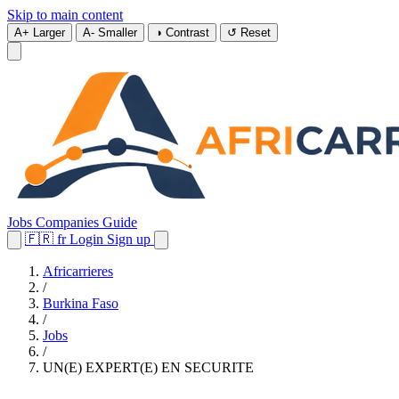
Skip to main content
A+
Larger
A-
Smaller
◑
Contrast
↺
Reset
Jobs
Companies
Guide
🇫🇷
fr
Login
Sign up
Africarrieres
/
Burkina Faso
/
Jobs
/
UN(E) EXPERT(E) EN SECURITE