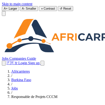
Skip to main content
A+
Larger
A-
Smaller
◑
Contrast
↺
Reset
Jobs
Companies
Guide
🇫🇷
fr
Login
Sign up
Africarrieres
/
Burkina Faso
/
Jobs
/
Responsable de Projets CCCM