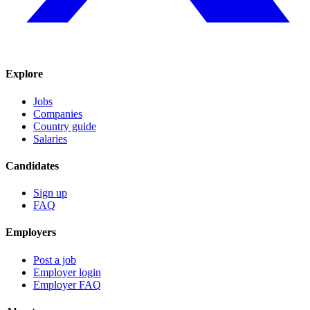
Explore
Jobs
Companies
Country guide
Salaries
Candidates
Sign up
FAQ
Employers
Post a job
Employer login
Employer FAQ