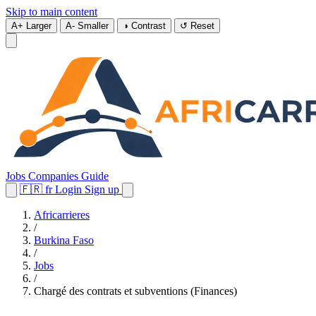
Skip to main content
A+
Larger
A-
Smaller
◑
Contrast
↺
Reset
Jobs
Companies
Guide
🇫🇷
fr
Login
Sign up
Africarrieres
/
Burkina Faso
/
Jobs
/
Chargé des contrats et subventions (Finances)